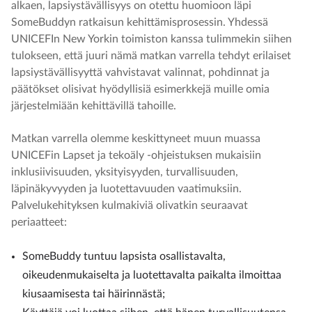
alkaen, lapsiystävällisyys on otettu huomioon läpi
SomeBuddyn ratkaisun kehittämisprosessin. Yhdessä
UNICEFIn New Yorkin toimiston kanssa tulimmekin siihen
tulokseen, että juuri nämä matkan varrella tehdyt erilaiset
lapsiystävällisyyttä vahvistavat valinnat, pohdinnat ja
päätökset olisivat hyödyllisiä esimerkkejä muille omia
järjestelmiään kehittävillä tahoille.
Matkan varrella olemme keskittyneet muun muassa
UNICEFin Lapset ja tekoäly -ohjeistuksen
mukaisiin
inklusiivisuuden, yksityisyyden, turvallisuuden,
läpinäkyvyyden ja luotettavuuden vaatimuksiin.
Palvelukehityksen kulmakiviä olivatkin seuraavat
periaatteet:
SomeBuddy tuntuu lapsista osallistavalta,
oikeudenmukaiselta ja luotettavalta paikalta ilmoittaa
kiusaamisesta tai häirinnästä;