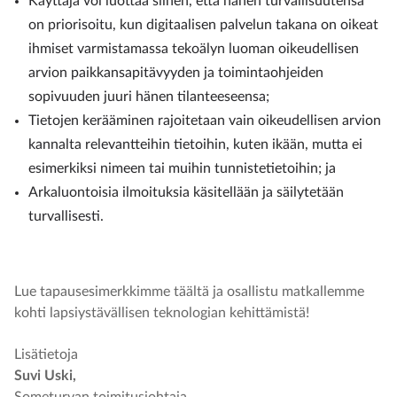
Käyttäjä voi luottaa siihen, että hänen turvallisuutensa
on priorisoitu, kun digitaalisen palvelun takana on oikeat
ihmiset varmistamassa tekoälyn luoman oikeudellisen
arvion paikkansapitävyyden ja toimintaohjeiden
sopivuuden juuri hänen tilanteeseensa;
Tietojen kerääminen rajoitetaan vain oikeudellisen arvion
kannalta relevantteihin tietoihin, kuten ikään, mutta ei
esimerkiksi nimeen tai muihin tunnistetietoihin; ja
Arkaluontoisia ilmoituksia käsitellään ja säilytetään
turvallisesti.
Lue tapausesimerkkimme
täältä
ja osallistu matkallemme
kohti lapsiystävällisen teknologian kehittämistä!
Lisätietoja
Suvi Uski,
Someturvan toimitusjohtaja,