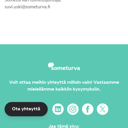
suvi.uski@someturva.fi
Voit ottaa meihin yhteyttä milloin vain! Vastaamme
mielellämme kaikkiin kysymyksiin.
LinkedIn
Instagram
Facebook
X
Ota yhteyttä
Jaa tämä sivu
: