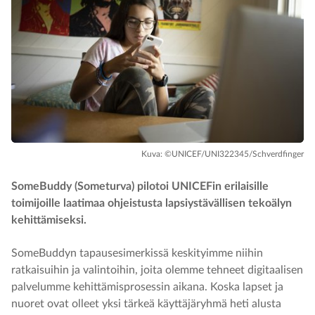
Kuva: ©UNICEF/UNI322345/Schverdfinger
SomeBuddy (Someturva) pilotoi UNICEFin erilaisille
toimijoille laatimaa ohjeistusta lapsiystävällisen tekoälyn
kehittämiseksi.
SomeBuddyn tapausesimerkissä keskityimme niihin
ratkaisuihin ja valintoihin, joita olemme tehneet digitaalisen
palvelumme kehittämisprosessin aikana. Koska lapset ja
nuoret ovat olleet yksi tärkeä käyttäjäryhmä heti alusta