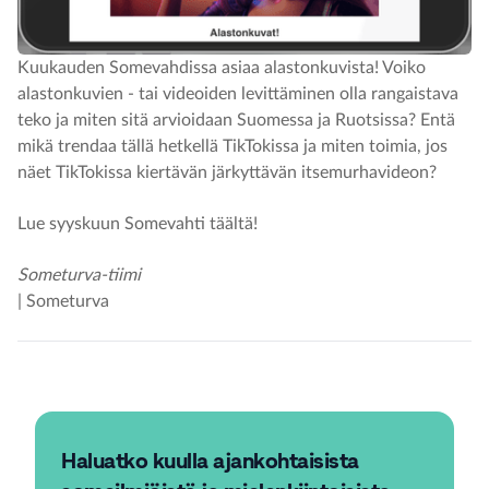
Kuukauden Somevahdissa asiaa alastonkuvista! Voiko
alastonkuvien - tai videoiden levittäminen olla rangaistava
teko ja miten sitä arvioidaan Suomessa ja Ruotsissa? Entä
mikä trendaa tällä hetkellä TikTokissa ja miten toimia, jos
näet TikTokissa kiertävän järkyttävän itsemurhavideon?
Lue syyskuun Somevahti täältä!
Someturva-tiimi
| Someturva
Haluatko kuulla ajankohtaisista