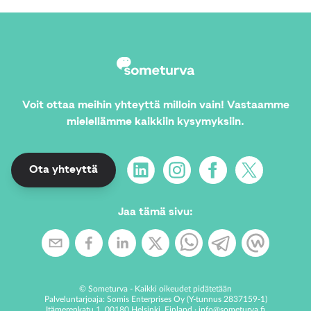
Voit ottaa meihin yhteyttä milloin vain! Vastaamme
mielellämme kaikkiin kysymyksiin.
LinkedIn
Instagram
Facebook
X
Ota yhteyttä
Jaa tämä sivu
:
©
Someturva
-
Kaikki oikeudet pidätetään
Palveluntarjoaja
:
Somis Enterprises Oy
(
Y-tunnus
2837159-1
)
Itämerenkatu 1, 00180 Helsinki, Finland
·
info@someturva.fi