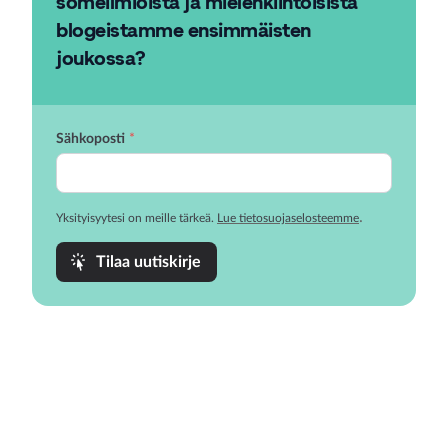
someilmiöistä ja mielenkiintoisista
blogeistamme ensimmäisten
joukossa?
Sähkoposti
*
.
Yksityisyytesi on meille tärkeä.
Lue tietosuojaselosteemme
Tilaa uutiskirje