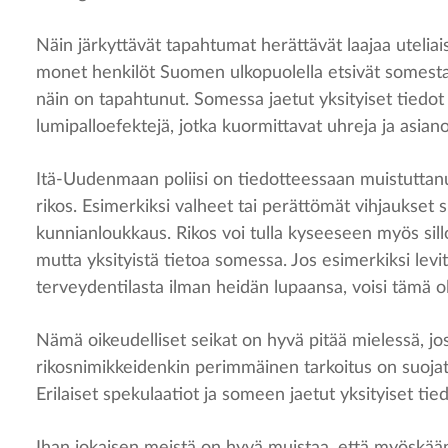
Näin järkyttävät tapahtumat herättävät laajaa uteliaisu
monet henkilöt Suomen ulkopuolella etsivät somesta t
näin on tapahtunut. Somessa jaetut yksityiset tiedot t
lumipalloefektejä, jotka kuormittavat uhreja ja asia
Itä-Uudenmaan poliisi on
tiedotteessaan
muistuttanu
rikos. Esimerkiksi valheet tai perättömät vihjaukset sii
kunnianloukkaus. Rikos voi tulla kyseeseen myös sillo
mutta yksityistä tietoa somessa. Jos esimerkiksi lev
terveydentilasta ilman heidän lupaansa, voisi tämä oll
Nämä oikeudelliset seikat on hyvä pitää mielessä, jo
rikosnimikkeidenkin perimmäinen tarkoitus on suojat
Erilaiset spekulaatiot ja someen jaetut yksityiset tied
Ihan jokaisen meistä on hyvä muistaa, että myöskään