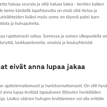
hetta haluaa seurata ja siitä haluaa lukea - kenties kaiken
le keino käsitellä tapahtunutta on etsiä siitä tietoa ja
tislähteiden lisäksi myös some on täynnä paitsi tuen
atiota ja huhupuheita.
ntaa rajattomasti valtaa. Somessa ja somen ulkopuolella o
nyttä, loukkaantuneita, omaisia ja kouluyhteisöä
at eivät anna lupaa jakaa
n ajattelemattomasti ja harkitsemattomasti. On silti hyv
t anna lupaa levittää tapaukseen liittyvien henkilöiden
toja. Lisäksi väärien huhujen levittäminen voi olla erittäin