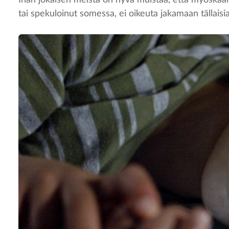
tai spekuloinut somessa, ei oikeuta jakamaan tällaisi