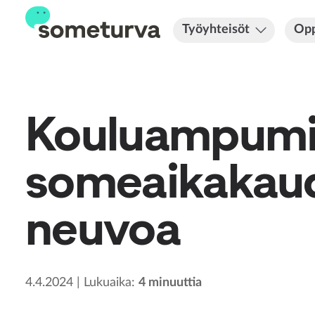
Työyhteisöt
Opp
Kouluampumis
someaikakaude
neuvoa
4.4.2024
|
Lukuaika
:
4
minuuttia