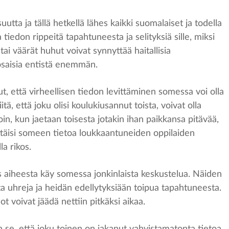
utta ja tällä hetkellä lähes kaikki suomalaiset ja todella
iedon rippeitä tapahtuneesta ja selityksiä sille, miksi
ai väärät huhut voivat synnyttää haitallisia
nosaisia entistä enemmän.
t, että virheellisen tiedon levittäminen somessa voi olla
tä, että joku olisi koulukiusannut toista, voivat olla
in, kun jaetaan toisesta jotakin ihan paikkansa pitävää,
ittäisi someen tietoa loukkaantuneiden oppilaiden
a rikos.
s aiheesta käy somessa jonkinlaista keskustelua. Näiden
a uhreja ja heidän edellytyksiään toipua tapahtuneesta.
ot voivat jäädä nettiin pitkäksi aikaa.
 se, että joku toinen on jakanut vahvistamatonta tietoa