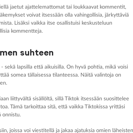
iellä jaetut ajattelemattomat tai loukkaavat kommentit,
äkemykset voivat itsessään olla vahingollisia, järkyttäviä
sta. Lisäksi vaikka itse osallistuisi keskusteluun
allisia kommentteja.
somen suhteen
- sekä lapsilla että aikuisilla. On hyvä pohtia, mikä voisi
ttää somea tällaisessa tilanteessa. Näitä valintoja on
en.
aan liittyvältä sisällöltä, sillä Tiktok itsessään suosittelee
etoa. Tämä tarkoittaa sitä, että vaikka Tiktokissa yrittäsi
ä onnistu.
iin, joissa voi viestitellä ja jakaa ajatuksia omien läheiste