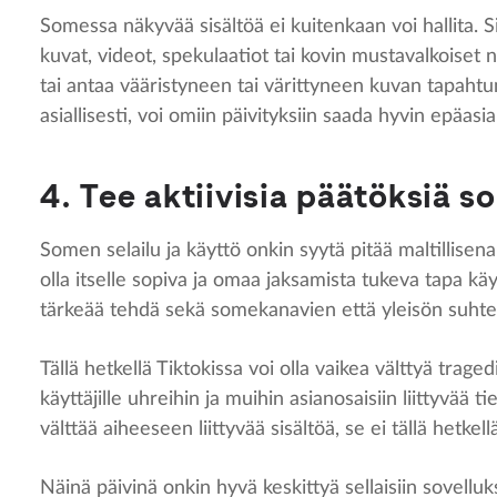
Somessa näkyvää sisältöä ei kuitenkaan voi hallita. S
kuvat, videot, spekulaatiot tai kovin mustavalkoiset n
tai antaa vääristyneen tai värittyneen kuvan tapahtumi
asiallisesti, voi omiin päivityksiin saada hyvin epäasi
4. Tee aktiivisia päätöksiä 
Somen selailu ja käyttö onkin syytä pitää maltillisena 
olla itselle sopiva ja omaa jaksamista tukeva tapa käy
tärkeää tehdä sekä somekanavien että yleisön suhte
Tällä hetkellä Tiktokissa voi olla vaikea välttyä tragedi
käyttäjille uhreihin ja muihin asianosaisiin liittyvää ti
välttää aiheeseen liittyvää sisältöä, se ei tällä hetkell
Näinä päivinä onkin hyvä keskittyä sellaisiin sovelluks