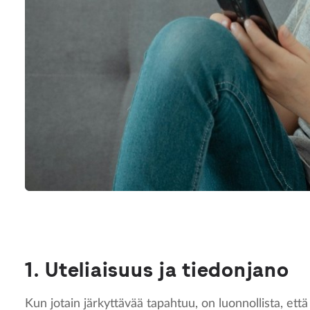
1. Uteliaisuus ja tiedonjano
Kun jotain järkyttävää tapahtuu, on luonnollista, ett