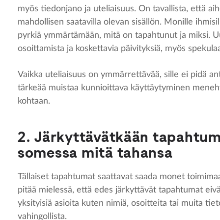
myös tiedonjano ja uteliaisuus. On tavallista, että ai
mahdollisen saatavilla olevan sisällön. Monille ihmisil
pyrkiä ymmärtämään, mitä on tapahtunut ja miksi. Uu
osoittamista ja koskettavia päivityksiä, myös spekula
Vaikka uteliaisuus on ymmärrettävää, sille ei pidä a
tärkeää muistaa kunnioittava käyttäytyminen menehty
kohtaan.
2. Järkyttävätkään tapahtum
somessa mitä tahansa
Tällaiset tapahtumat saattavat saada monet toimimaa
pitää mielessä, että edes järkyttävät tapahtumat eivä
yksityisiä asioita kuten nimiä, osoitteita tai muita tie
vahingollista.