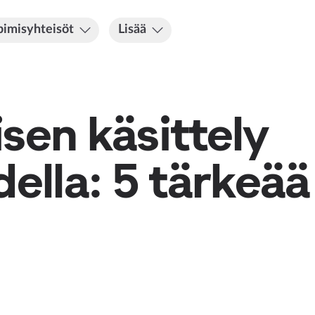
imisyhteisöt
Lisää
en käsittely
lla: 5 tärkeää