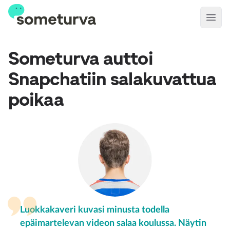
Open
Someturva auttoi
Snapchatiin salakuvattua
poikaa
Luokkakaveri kuvasi minusta todella
epäimartelevan videon salaa koulussa. Näytin