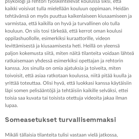
psykologi ja rehtori työskentelevät koulussa siksi, että
kaikki voisivat tulla mielellään kouluun oppimaan. Heidän
tehtävänsä on myös puuttua kaikenlaiseen kiusaamiseen ja
varmistaa, että kaikilla on hyvä ja turvallinen olo tulla
kouluun. On siis tosi tärkeää, että kerrot oman koulusi
oppilashuollolle, esimerkiksi kuraattorille, videon
levittämisestä ja kiusaamisesta heti. Heillä on yleensä
paljon kokemusta siitä, miten näitä tilanteita voidaan lähteä
ratkaisemaan yhdessä esimerkiksi opettajan ja rehtorin
kanssa. Jos sinulla on omia ajatuksia ja toiveita, miten
toivoisit, että asiaa ratkotaan koulussa, niitä pitää kuulla ja
yrittää toteuttaa. Olisi hyvä, että luokkasi kanssa käytäisiin
läpi somen pelisääntöjä ja tehtäisiin kaikille selväksi, ettei
toisia saa kuvata tai toisista otettuja videoita jakaa ilman
lupaa.
Someasetukset turvallisemmaksi
Mikäli tällaisia tilanteita tulisi vastaan vielä jatkossa,