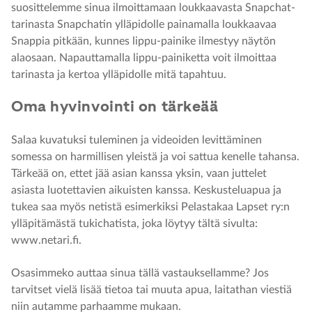
suosittelemme sinua ilmoittamaan loukkaavasta Snapchat-
tarinasta Snapchatin ylläpidolle painamalla loukkaavaa
Snappia pitkään, kunnes lippu-painike ilmestyy näytön
alaosaan. Napauttamalla lippu-painiketta voit ilmoittaa
tarinasta ja kertoa ylläpidolle mitä tapahtuu.
Oma hyvinvointi on tärkeää
Salaa kuvatuksi tuleminen ja videoiden levittäminen
somessa on harmillisen yleistä ja voi sattua kenelle tahansa.
Tärkeää on, ettet jää asian kanssa yksin, vaan juttelet
asiasta luotettavien aikuisten kanssa. Keskusteluapua ja
tukea saa myös netistä esimerkiksi Pelastakaa Lapset ry:n
ylläpitämästä tukichatista, joka löytyy tältä sivulta:
www.netari.fi
.
Osasimmeko auttaa sinua tällä vastauksellamme? Jos
tarvitset vielä lisää tietoa tai muuta apua, laitathan viestiä
niin autamme parhaamme mukaan.