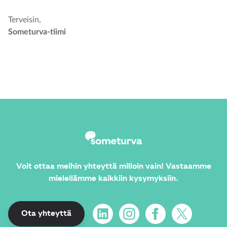
Terveisin,
Someturva-tiimi
Voit ottaa meihin yhteyttä milloin vain! Vastaamme
mielellämme kaikkiin kysymyksiin.
LinkedIn
Instagram
Facebook
X
Ota yhteyttä