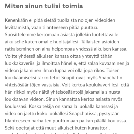
Miten sinun tulisi toimia
Kenenkään ei pidä sietää tuollaista nolojen videoiden
levittämistä, vaan tilanteeseen pitää puuttua.
Suosittelemme kertomaan asiasta jollekin luotettavalle
aikuiselle kuten omalle huoltajallesi. Tällaisten asioiden
ratkaiseminen on aina helpompaa yhdessä aikuisen kanssa.
Voitte yhdessä aikuisen kanssa ottaa yhteyttä tähän
luokkakaveriisi ja ilmoittaa hänelle, että salaa kuvaaminen ja
videon jakaminen ilman lupaa voi olla jopa rikos. Toisen
loukkaamiseksi tarkoitetut Snapit ovat myös Snapchatin
yhteisösääntöjen vastaisia. Voit kertoa koulukaverillesi, että
hän rikkoi myös näitä yhteisösääntöjä jakamalla sinusta
loukkaavan videon. Sinun kannattaa kertoa asiasta myös
koulussasi. Koska tekijä on samalla luokalla kanssasi ja
video on jaettu koko luokallesi Snapchatissa, pystytään
tilanteeseen parhaiten puuttumaan paikan päällä koulussa.
Sekä opettajat että muut aikuiset kuten kuraattori,