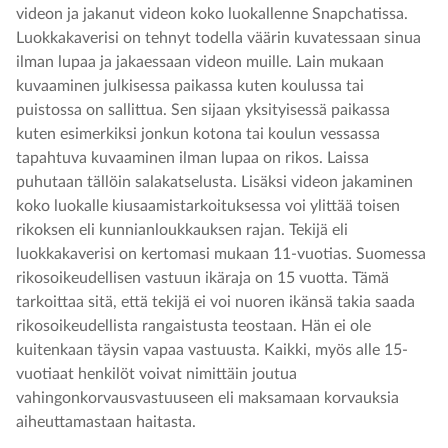
videon ja jakanut videon koko luokallenne Snapchatissa.
Luokkakaverisi on tehnyt todella väärin kuvatessaan sinua
ilman lupaa ja jakaessaan videon muille. Lain mukaan
kuvaaminen julkisessa paikassa kuten koulussa tai
puistossa on sallittua. Sen sijaan yksityisessä paikassa
kuten esimerkiksi jonkun kotona tai koulun vessassa
tapahtuva kuvaaminen ilman lupaa on rikos. Laissa
puhutaan tällöin salakatselusta. Lisäksi videon jakaminen
koko luokalle kiusaamistarkoituksessa voi ylittää toisen
rikoksen eli kunnianloukkauksen rajan. Tekijä eli
luokkakaverisi on kertomasi mukaan 11-vuotias. Suomessa
rikosoikeudellisen vastuun ikäraja on 15 vuotta. Tämä
tarkoittaa sitä, että tekijä ei voi nuoren ikänsä takia saada
rikosoikeudellista rangaistusta teostaan. Hän ei ole
kuitenkaan täysin vapaa vastuusta. Kaikki, myös alle 15-
vuotiaat henkilöt voivat nimittäin joutua
vahingonkorvausvastuuseen eli maksamaan korvauksia
aiheuttamastaan haitasta.