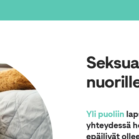
Seksuaa
nuorill
Yli puoliin
laps
yhteydessä he
epäilivät olle