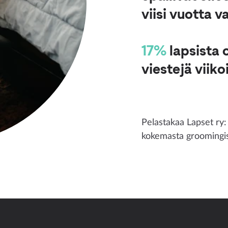
viisi vuotta 
17%
lapsista 
viestejä viiko
Pelastakaa Lapset ry:
kokemasta groomingis