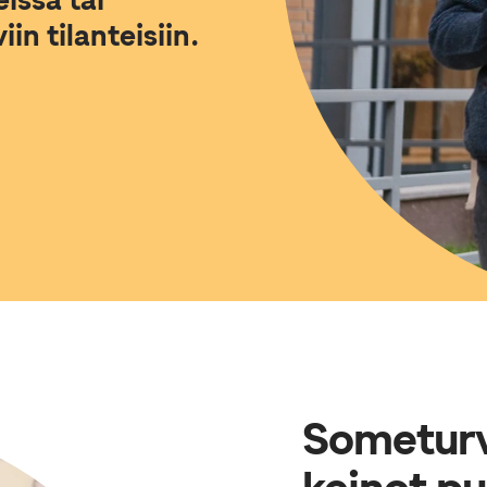
issä tai
in tilanteisiin.
Someturv