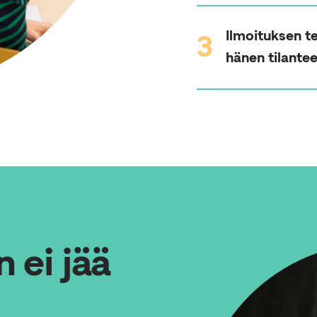
Ilmoituksen te
3
hänen tilante
 ei jää