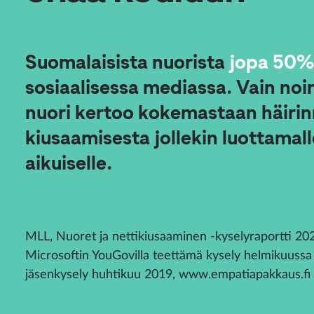
Suomalaisista nuorista
jopa 50%
sosiaalisessa mediassa. Vain noi
nuori kertoo kokemastaan häirin
kiusaamisesta jollekin luottamal
aikuiselle.
MLL, Nuoret ja nettikiusaaminen -kyselyraportti 20
Microsoftin YouGovilla teettämä kysely helmikuuss
jäsenkysely huhtikuu 2019, www.empatiapakkaus.fi