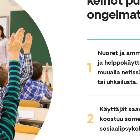
keinot p
ongelmati
Nuoret ja amma
ja helppokäytt
1
muualla netiss
tai uhkailusta.
Käyttäjät saa
2
koostuu somee
sosiaalipsyko