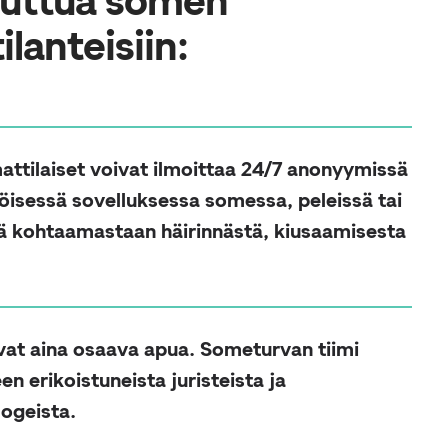
uuttua somen
lanteisiin:
ttilaiset voivat ilmoittaa 24/7 anonyymissä
öisessä sovelluksessa somessa, peleissä tai
ä kohtaamastaan häirinnästä, kiusaamisesta
vat aina osaava apua. Someturvan tiimi
n erikoistuneista juristeista ja
logeista.