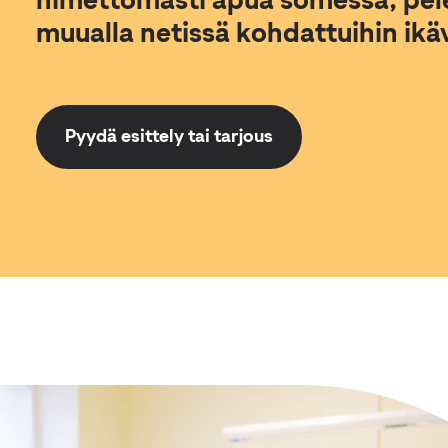
nimettömästi apua somessa, pele
muualla netissä kohdattuihin ikävi
Pyydä esittely tai tarjous