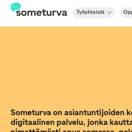
Työyhteisöt
Opp
Someturva on asiantuntijoiden 
digitaalinen palvelu, jonka kautt