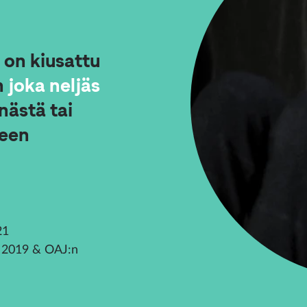
on kiusattu
n
joka neljäs
nästä tai
leen
21
a 2019 & OAJ:n