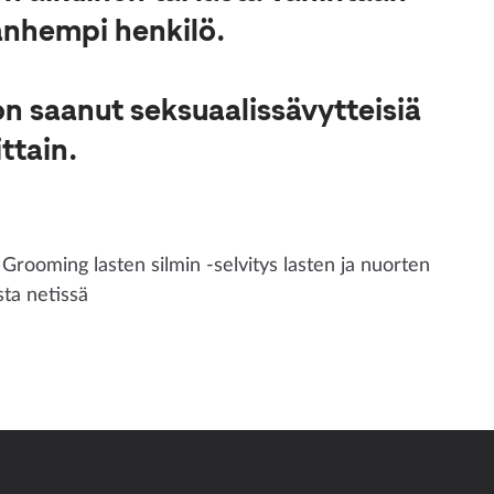
vanhempi henkilö.
on saanut seksuaalissävytteisiä
ittain.
 Grooming lasten silmin -selvitys lasten ja nuorten
ta netissä