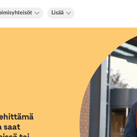
imisyhteisöt
Lisää
kehittämä
a saat