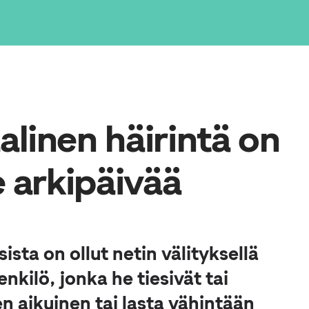
linen häirintä on
e arkipäivää
ista on ollut netin välityksellä
nkilö, jonka he tiesivät tai
en aikuinen tai lasta vähintään