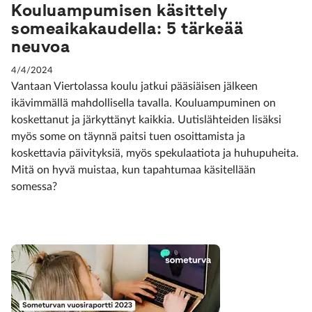
Kouluampumisen käsittely
someaikakaudella: 5 tärkeää
neuvoa
4/4/2024
Vantaan Viertolassa koulu jatkui pääsiäisen jälkeen
ikävimmällä mahdollisella tavalla. Kouluampuminen on
koskettanut ja järkyttänyt kaikkia. Uutislähteiden lisäksi
myös some on täynnä paitsi tuen osoittamista ja
koskettavia päivityksiä, myös spekulaatiota ja huhupuheita.
Mitä on hyvä muistaa, kun tapahtumaa käsitellään
somessa?