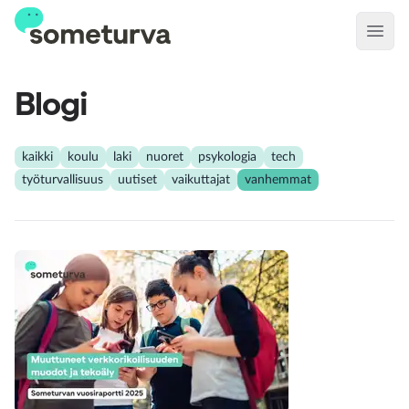
Open
Blogi
kaikki
koulu
laki
nuoret
psykologia
tech
työturvallisuus
uutiset
vaikuttajat
vanhemmat