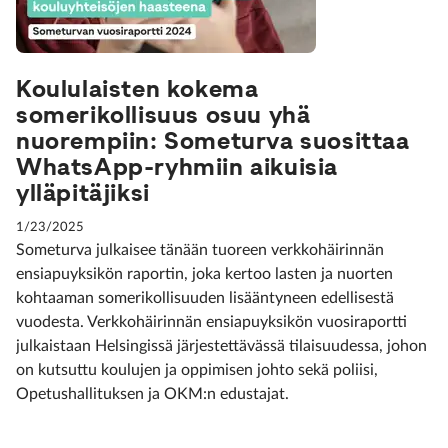
Koululaisten kokema
somerikollisuus osuu yhä
nuorempiin: Someturva suosittaa
WhatsApp-ryhmiin aikuisia
ylläpitäjiksi
1/23/2025
Someturva julkaisee tänään tuoreen verkkohäirinnän
ensiapuyksikön raportin, joka kertoo lasten ja nuorten
kohtaaman somerikollisuuden lisääntyneen edellisestä
vuodesta. Verkkohäirinnän ensiapuyksikön vuosiraportti
julkaistaan Helsingissä järjestettävässä tilaisuudessa, johon
on kutsuttu koulujen ja oppimisen johto sekä poliisi,
Opetushallituksen ja OKM:n edustajat.