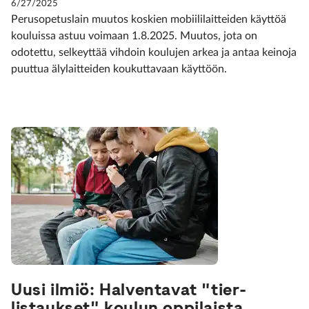
6/27/2025
Perusopetuslain muutos koskien mobiililaitteiden käyttöä
kouluissa astuu voimaan 1.8.2025. Muutos, jota on
odotettu, selkeyttää vihdoin koulujen arkea ja antaa keinoja
puuttua älylaitteiden koukuttavaan käyttöön.
Uusi ilmiö: Halventavat "tier-
listaukset" koulun oppilaista