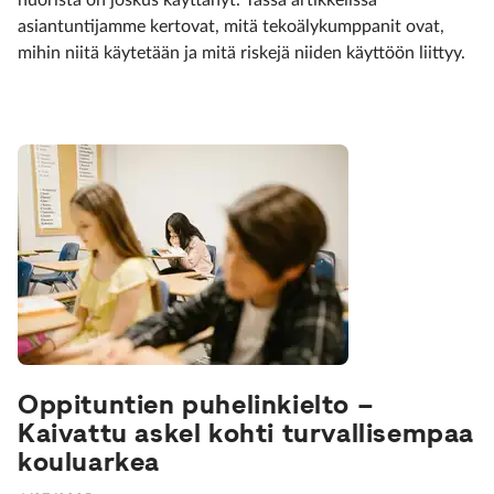
nuorista on joskus käyttänyt. Tässä artikkelissa
asiantuntijamme kertovat, mitä tekoälykumppanit ovat,
mihin niitä käytetään ja mitä riskejä niiden käyttöön liittyy.
Oppituntien puhelinkielto –
Kaivattu askel kohti turvallisempaa
kouluarkea