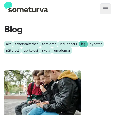
Open
Blog
allt
arbetssäkerhet
föräldrar
influencers
lag
nyheter
nätbrott
psykologi
skola
ungdomar